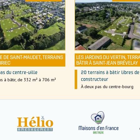
E DE SAINT-MAUDET, TERRAINS
LES JARDINS DU VERTIN, TERR
BRIEC
BÂTIR À SAINT-JEAN BRÉVELAY
as du centre-ville
20 terrains à bâtir libres de
ns à bâtir, de 332 m² à 706 m²
constructeur
À deux pas du centre-bourg