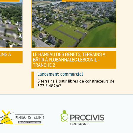
AINS À
LE HAMEAU DES GENÊTS, TERRAINS À
BÂTIR À PLOBANNALEC-LESCONIL –
TRANCHE 2
Lancement commercial
5 terrains à bâtir libres de constructeurs de
377 à 482m2