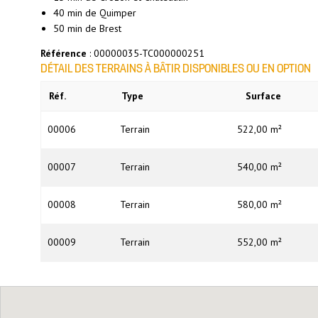
40 min de Quimper
50 min de Brest
Référence
: 00000035-TC000000251
DÉTAIL DES TERRAINS À BÂTIR DISPONIBLES OU EN OPTION
Réf.
Type
Surface
00006
Terrain
522,00 m²
00007
Terrain
540,00 m²
00008
Terrain
580,00 m²
00009
Terrain
552,00 m²