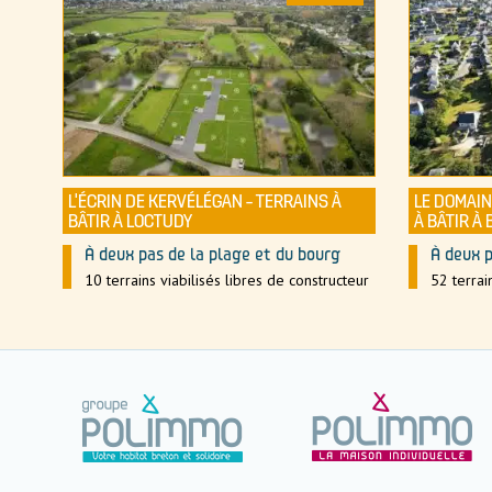
L’ÉCRIN DE KERVÉLÉGAN – TERRAINS À
LE DOMAIN
BÂTIR À LOCTUDY
À BÂTIR À 
À deux pas de la plage et du bourg
À deux p
10 terrains viabilisés libres de constructeur
52 terrai