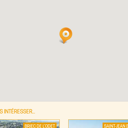
S INTÉRESSER…
BRIEC DE L'ODET
SAINT-JEAN 