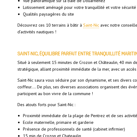
Vue panoramique sur la baie de Douarnenez
Lotissement aménagé pour votre tranquillité et votre sécurité
Qualités paysagères du site
Découvrez ces 10 terrains à bâtir à
Saint-Nic
avec notre conseille
d’activités nautiques !
SAINT-NIC, ÉQUILIBRE PARFAIT ENTRE TRANQUILLITÉ MARIT
Situé à seulement 15 minutes de Crozon et Châteaulin, 40 min de
stratégique, alliant proximité immédiate de la mer, avec un accès
Saint-Nic saura vous séduire par son dynamisme, et ses divers com
coiffeur…. De plus, ses diverses associations organisent des événe
participent au bon vivre de la commune !
Des atouts forts pour Saint-Nic :
Proximité immédiate de la plage de Pentrez et de ses activit
Ecole maternelle, primaire et garderie
Présence de professionnels de santé (cabinet infirmier)
15 min de Crozon et Chateaulin