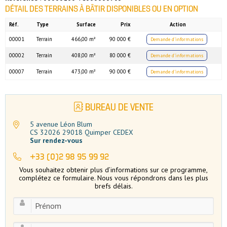
DÉTAIL DES TERRAINS À BÂTIR DISPONIBLES OU EN OPTION
Réf.
Type
Surface
Prix
Action
00001
Terrain
466,00 m²
90 000 €
Demande d’informations
00002
Terrain
408,00 m²
80 000 €
Demande d’informations
00007
Terrain
473,00 m²
90 000 €
Demande d’informations
BUREAU DE VENTE
5 avenue Léon Blum
CS 32026 29018 Quimper CEDEX
Sur rendez-vous
+33 (0)2 98 95 99 92
Vous souhaitez obtenir plus d’informations sur ce programme,
complétez ce formulaire. Nous vous répondrons dans les plus
brefs délais.