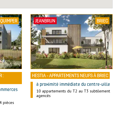
QUIMPER
JEANBRUN
BRIEC
 :
HESTIA – APPARTEMENTS NEUFS À BRIEC
à proximité immédiate du centre-ville
commerces
10 appartements du T2 au T3 subtilement
agencés
4 pièces