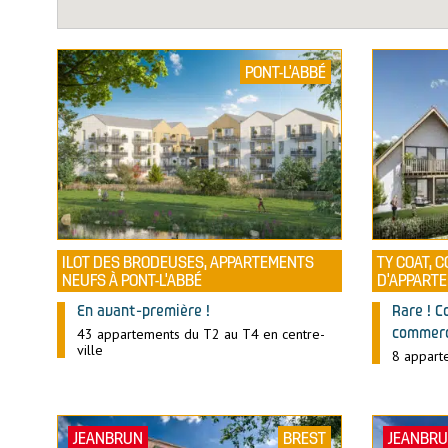
PONT-L'ABBÉ
ILOT DES BRODEUSES, APPARTEMENTS
TY COAT, 
NEUFS À PONT-L’ABBÉ
D’APPART
En avant-première !
Rare ! C
43 appartements du T2 au T4 en centre-
commerc
ville
8 appart
JEANBRUN
BREST
JEANBR