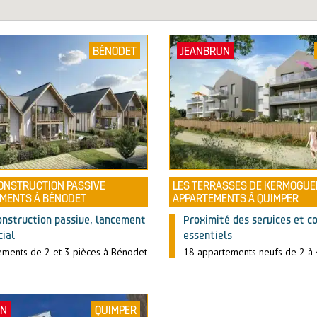
BÉNODET
JEANBRUN
CONSTRUCTION PASSIVE
LES TERRASSES DE KERMOGUER
EMENTS À BÉNODET
APPARTEMENTS À QUIMPER
onstruction passive, lancement
Proximité des services et 
ial
essentiels
ements de 2 et 3 pièces à Bénodet
18 appartements neufs de 2 à 
UN
QUIMPER